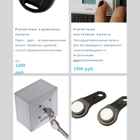
Роллетные карманные
Роллетные
пульты
настенные пульты
Одно- , двух- , четырехканальные
Пятнадцатиканальные пульты.
пульты. Наиболее удобный
Для беспроводного управления
способ управления роллетами.
электроприводами со
встроенными
радиоприемниками
От
От
1200
1500 руб.
руб.