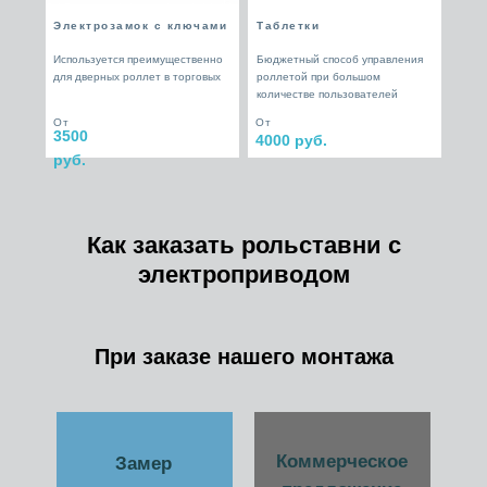
Электрозамок с ключами
Таблетки
Используется преимущественно
Бюджетный способ управления
для дверных роллет в торговых
роллетой при большом
количестве пользователей
От
От
3500
4000 руб.
руб.
Как заказать рольставни с
электроприводом
При заказе нашего монтажа
Коммерческое
Замер