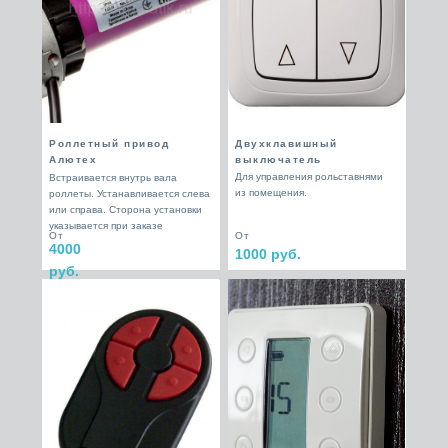
Роллетный привод
Двухклавишный
Алютех
выключатель
Для управления рольставнями
Встраивается внутрь вала
из помещения.
роллеты. Устанавливается слева
или справа. Сторона установки
указывается при заказе
От
От
4000
1000 руб.
руб.