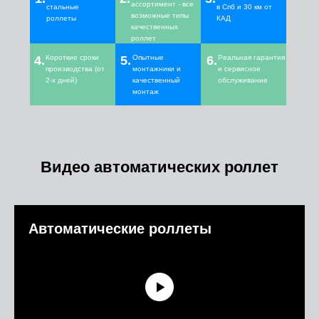
ассортимент - все
стальные
в Спб и 30 км от
возможные типы
роллеты
КАД
качественных
роллет
4.
Короткие сроки
5.
Опытные
6.
Реальная гарантия
производства (от
монтажники и
и сервисное
2-х дней)
качественный
обслуживание
монтаж
Видео автоматических роллет
Автоматические роллеты