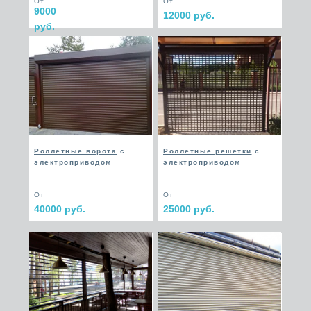
От
От
9000
12000 руб.
руб.
Роллетные ворота
с
Роллетные решетки
с
электроприводом
электроприводом
От
От
40000 руб.
25000 руб.